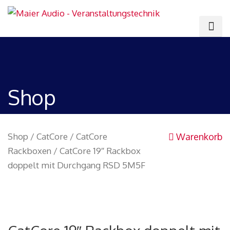
Shop
Shop
/
CatCore
/
CatCore
Warenkorb
Rackboxen
/ CatCore 19″ Rackbox
doppelt mit Durchgang RSD 5M5F