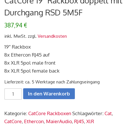
CatCore 19″ Rackbox doppelt mit
Durchgang RSD 5M5F
387,94
€
inkl. MwSt.
zzgl.
Versandkosten
19″ Rackbox
8x Ethercon RJ45 auf
8x XLR 5pol male front
8x XLR 5pol female back
Lieferzeit: ca. 5 Werktage nach Zahlungseingang
CatCore
In den Warenkorb
19"
Rackbox
Kategorie:
CatCore Rackboxen
Schlagwörter:
Cat
,
doppelt
CatCore
,
Ethercon
,
MaierAudio
,
RJ45
,
XlR
mit