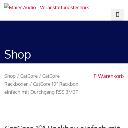
Shop
Shop
/
CatCore
/
CatCore
Warenkorb
Rackboxen
/ CatCore 19″ Rackbox
einfach mit Durchgang RSS 3M3F