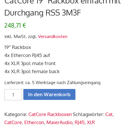
CatCore 19″ Rackbox einfach mit
Durchgang RSS 3M3F
248,71
€
inkl. MwSt.
zzgl.
Versandkosten
19″ Rackbox
4x Ethercon RJ45 auf
4x XLR 3pol male front
4x XLR 3pol female back
Lieferzeit: ca. 5 Werktage nach Zahlungseingang
CatCore
In den Warenkorb
19"
Rackbox
Kategorie:
CatCore Rackboxen
Schlagwörter:
Cat
,
einfach
CatCore
,
Ethercon
,
MaierAudio
,
RJ45
,
XlR
mit