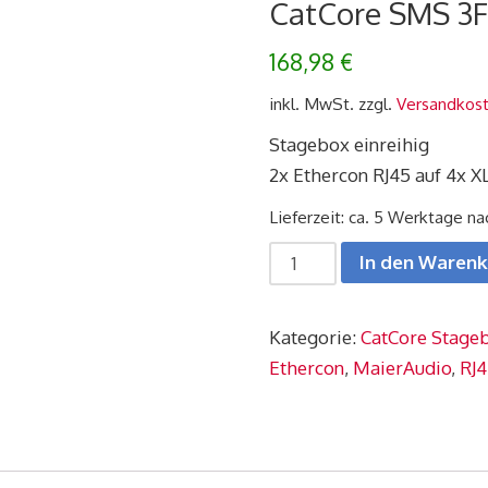
CatCore SMS 3F
168,98
€
inkl. MwSt.
zzgl.
Versandkos
Stagebox einreihig
2x Ethercon RJ45 auf 4x X
Lieferzeit: ca. 5 Werktage n
CatCore
In den Waren
SMS
3F
Kategorie:
CatCore Stageb
Menge
Ethercon
,
MaierAudio
,
RJ