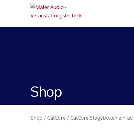
Shop
Shop
/
CatCore
/
CatCore Stageboxen einfac