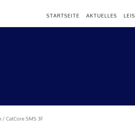
STARTSEITE
AKTUELLES
LEI
h
/ CatCore SMS 3F