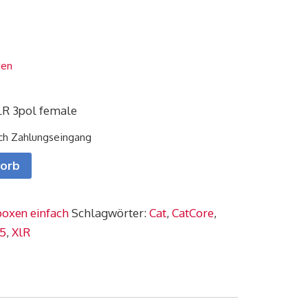
ten
LR 3pol female
ach Zahlungseingang
korb
oxen einfach
Schlagwörter:
Cat
,
CatCore
,
45
,
XlR