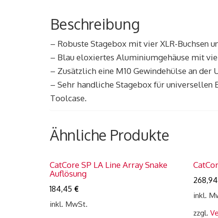
Beschreibung
– Robuste Stagebox mit vier XLR-Buchsen un
– Blau eloxiertes Aluminiumgehäuse mit vie
– Zusätzlich eine M10 Gewindehülse an der U
– Sehr handliche Stagebox für universellen E
Toolcase.
Ähnliche Produkte
CatCore SP LA Line Array Snake
CatCo
Auflösung
268,9
184,45
€
inkl. M
inkl. MwSt.
zzgl.
Ve