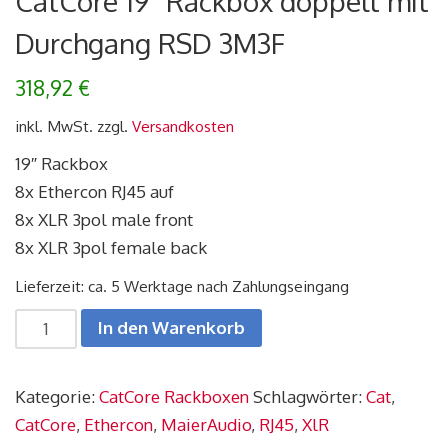
CatCore 19″ Rackbox doppelt mit
Durchgang RSD 3M3F
318,92
€
inkl. MwSt.
zzgl.
Versandkosten
19″ Rackbox
8x Ethercon RJ45 auf
8x XLR 3pol male front
8x XLR 3pol female back
Lieferzeit: ca. 5 Werktage nach Zahlungseingang
CatCore
In den Warenkorb
19"
Rackbox
Kategorie:
CatCore Rackboxen
Schlagwörter:
Cat
,
doppelt
CatCore
,
Ethercon
,
MaierAudio
,
RJ45
,
XlR
mit