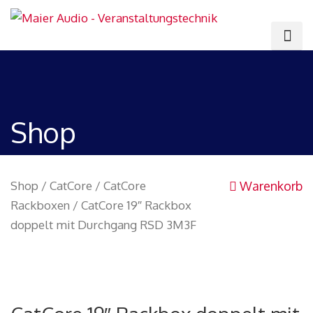
Shop
Shop
/
CatCore
/
CatCore
Warenkorb
Rackboxen
/ CatCore 19″ Rackbox
doppelt mit Durchgang RSD 3M3F